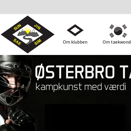
Om klubben
Om taekwond