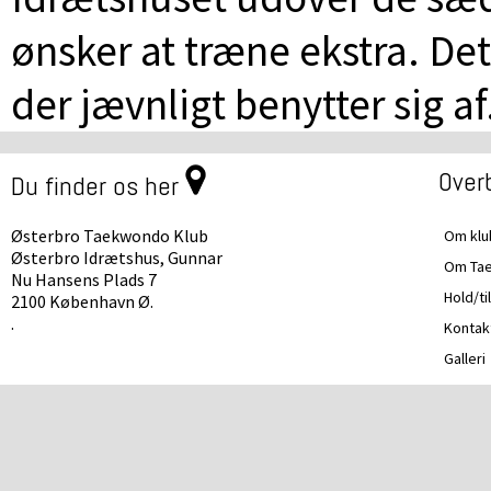
ønsker at træne ekstra. De
der jævnligt benytter sig a
Overb
Du finder os her
Østerbro Taekwondo Klub
Om kl
Østerbro Idrætshus, Gunnar
Om Ta
Nu Hansens Plads 7
Hold/ti
2100 København Ø.
.
Kontak
Galleri