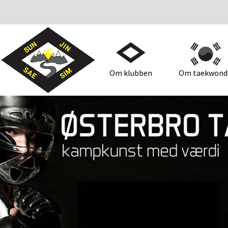
Om klubben
Om taekwond