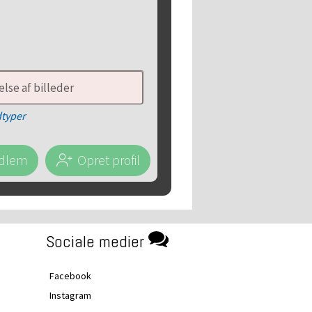
lse af billeder
dtyper
edlem
Opret profil
Sociale medier
Facebook
Instagram