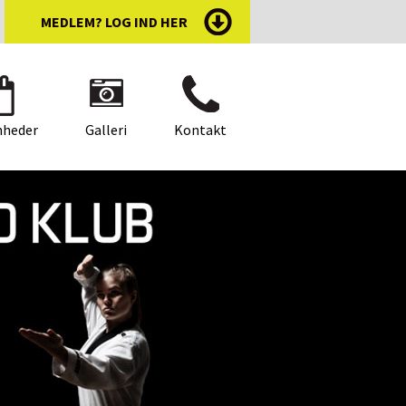
MEDLEM? LOG IND HER
nheder
Galleri
Kontakt