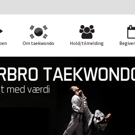
ben
Om taekwondo
Hold/tilmelding
Begive