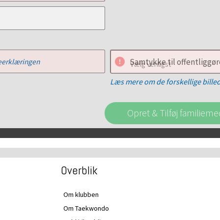
Samtykke til offentliggøre
erklæringen
Vælg venligst
Læs mere om de forskellige bille
Opret & Tilføj familiem
Overblik
Om klubben
Om Taekwondo