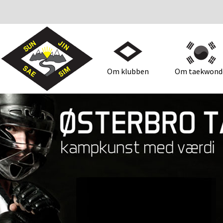
Om klubben
Om taekwond