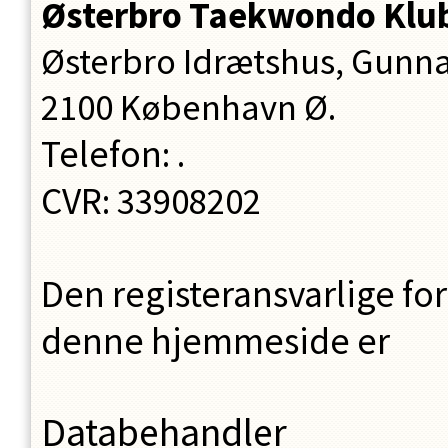
Østerbro Taekwondo Klu
Østerbro Idrætshus, Gunna
2100
København Ø.
Telefon
:
.
CVR
:
33908202
Den registeransvarlige fo
denne hjemmeside er
Databehandler