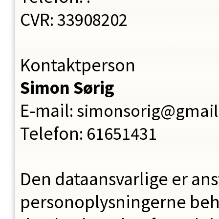
CVR
:
33908202
Kontaktperson
Simon
Sørig
E-mail
:
simonsorig@gmai
Telefon
:
61651431
Den dataansvarlige er ansv
personoplysningerne beh