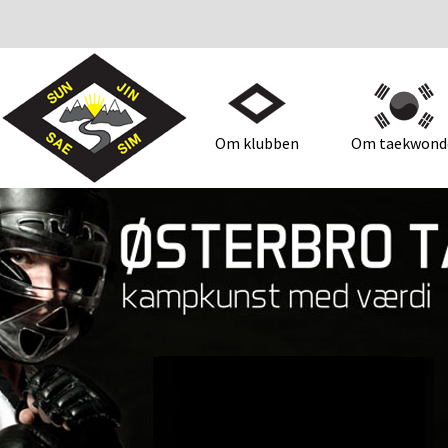
Om klubben
Om taekwond