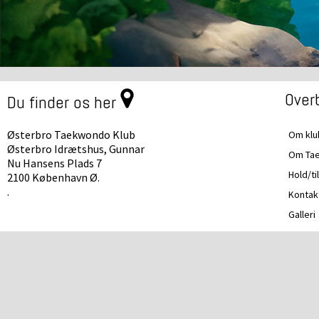
Overb
Du finder os her
Østerbro Taekwondo Klub
Om kl
Østerbro Idrætshus, Gunnar
Om Ta
Nu Hansens Plads 7
Hold/ti
2100 København Ø.
.
Kontak
Galleri