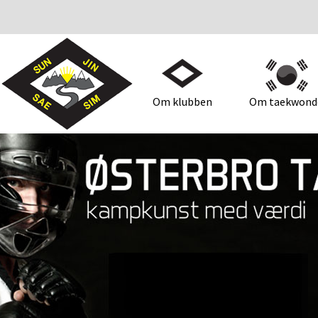
Om klubben
Om taekwond