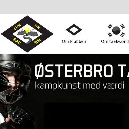
Om klubben
Om taekwond